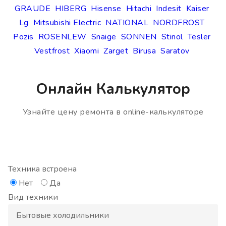
GRAUDE
HIBERG
Hisense
Hitachi
Indesit
Kaiser
Lg
Mitsubishi Electric
NATIONAL
NORDFROST
Pozis
ROSENLEW
Snaige
SONNEN
Stinol
Tesler
Vestfrost
Xiaomi
Zarget
Birusa
Saratov
Онлайн Калькулятор
Узнайте цену ремонта в online-калькуляторе
Техника встроена
Нет
Да
Вид техники