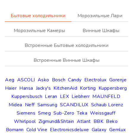
Бытовые холодильники
Морозильные Лари
Морозильные Камеры
Винные Шкафы
Встроенные Бытовые холодильники
Встроенные Винные Шкафы
Aeg
ASCOLI
Asko
Bosch
Candy
Electrolux
Gorenje
Haier
Hansa
Jacky's
KitchenAid
Korting
Kuppersberg
Kuppersbusch
Leran
LEX
Liebherr
MAUNFELD
Midea
Neff
Samsung
SCANDILUX
Schaub Lorenz
Siemens
Smeg
Sub-Zero
Teka
Weissgauff
Whirlpool
Zigmund&Shtain
Atlant
BBK
Beko
Bomann
Cold Vine
Electronicsdeluxe
Galaxy
Gemlux