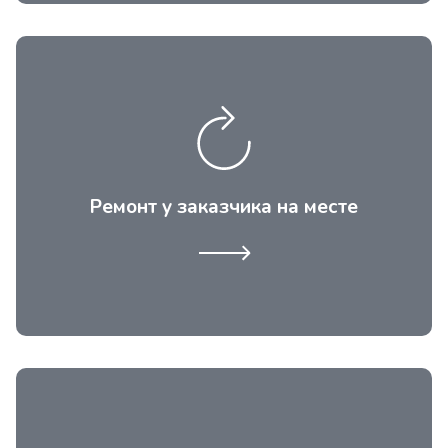
Возможность провести ремонт
холодильных витрин в магазине или в
кафе. Это особенно актуально, если
требуется ремонт кубических
Ремонт у заказчика на месте
холодильных витрин крупного размера.
При восстановлении работоспособности