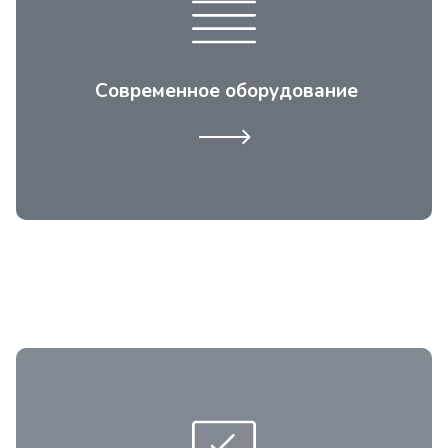
техники задействуются только
современное оборудование и
проверенные технологии.
Современное оборудование
Опытные мастера с высоким уровнем