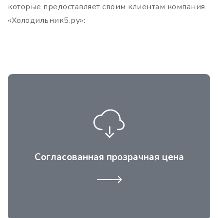
которые предоставляет своим клиентам компания
«Холодильник5.ру»:
Всегда прозрачная цена, отсутствие
дополнительных наценок на ремонт
холодильных витрин в кафе, не
согласованных с клиентом.
Согласованная прозрачная цена