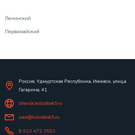
Ленинский
Первомайский
Россия, Удмуртская Республика, Ижевск, улица
Гагарина, 41
izhevsk.holodilnik5.ru
sale@holodilnik5.ru
8 923 472 3553