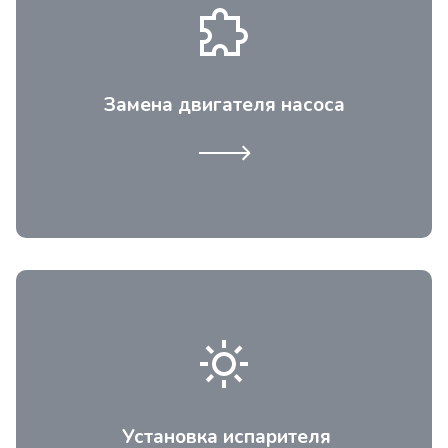
В старых и бюджетных моделях
используют щеточные двигатели с
пониженным сроком службы и низким
КПД. Щетки на двигателе нужно
Замена двигателя насоса
переодически менять. Также обмотка
может перегореть.
При выходе, разгерметизации испарителя
присходит испарение хладогента, при
такой поломке нужна срочная замена
испарителя, который находится внутри
Установка испарителя