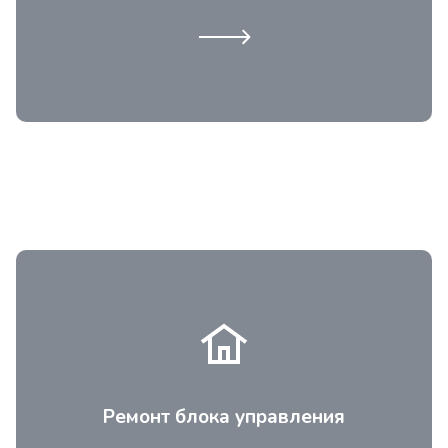
камер.
В зависимости от года выпуска, модели и
степени поломки электросхемы по
управлению зависит и сложность ремонта.
Мастер при возможности произведет
Ремонт блока управления
ремонт на месте.